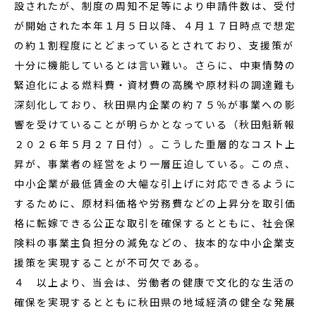
設されたが、制度の周知不足等により申請件数は、受付
が開始された本年１月５日以降、４月１７日時点で想定
の約１割程度にとどまっているとされており、支援策が
十分に機能しているとは言い難い。さらに、中東情勢の
緊迫化による燃料費・資材費の高騰や原材料の調達難も
深刻化しており、秋田県内企業の約７５％が事業への影
響を受けていることが明らかとなっている（秋田魁新報
２０２６年５月２７日付）。こうした重層的なコスト上
昇が、事業者の経営をより一層圧迫している。この点、
中小企業が最低賃金の大幅な引上げに対応できるように
するために、原材料価格や労務費などの上昇分を取引価
格に転嫁できる公正な取引を確保するとともに、社会保
険料の事業主負担分の減免などの、抜本的な中小企業支
援策を実現することが不可欠である。
４ 以上より、当会は、労働者の健康で文化的な生活の
確保を実現するとともに秋田県の地域経済の健全な発展