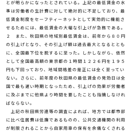
とが明らかになったとされている。上記の最低賃金の水
準は労働者の生計費に対して絶対的に不足しており、最
低賃金制度をセーフティーネットとして実効的に機能さ
せるためには、最低賃金の大幅な引上げが急務である。
２ また、秋田県の地域別最低賃金は、前年から８０円
の引上げとなり、その引上げ額は過去最大となるととも
に、全国最下位を脱するに至った。しかしながら、依然
として全国最高額の東京都の１時間１２２６円を１９５
円も下回っており、地域間格差の是正には全く至ってい
ない。さらに、前年度の秋田県の最低賃金の発効日は全
国で最も遅い時期となったため、引上げの効果が労働者
に及ぶまでに他県より時間を要したことも指摘しなけれ
ばならない。
上記の秋田県労連等の調査によれば、地方では都市部
に比べ住居費は低廉であるものの、公共交通機関の利用
が制限されることから自家用車の保有を余儀なくされる