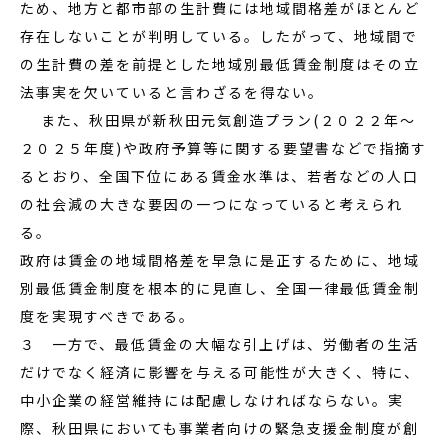
ため、地方と都市部の生計費には地域間格差がほとんど
存在しないことが判明している。したがって、地域間で
の生計費の差を前提とした地域別最低賃金制度はその立
法事実を欠いていると言わざるを得ない。
また、秋田県が新秋田元気創造プラン(２０２２年～
２０２５年度)や政府予算等に関する要望書などで指摘す
るとおり、全国下位にある賃金水準は、若者などの人口
の社会減の大きな要因の一つになっていると考えられ
る。
政府は賃金の地域間格差を早急に是正するために、地域
別最低賃金制度を根本的に見直し、全国一律最低賃金制
度を実現すべきである。
３ 一方で、最低賃金の大幅な引上げは、労働者の生活
だけでなく経済に影響を与える可能性が大きく、特に、
中小企業の経営維持には配慮しなければならない。実
際、秋田県においても事業者向けの緊急支援金制度が創