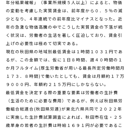
年分結果確報」（事業所規模５人以上）によると、物価
の変動を考慮した実質賃金は、前年度から０．５％の減
少となり、４年連続での前年度比マイナスとなった。近
年の急激な物価高騰の中でこうした実質賃金の下落が続
く状況は、労働者の生活を著しく圧迫しており、賃金引
上げの必要性は極めて切実である。
現在の秋田県の地域別最低賃金は１時間１０３１円であ
るが、この金額では、仮に１日８時間、週４０時間の１
か月フルタイム(厚生労働省が用いる最長所定労働時間月
１７３．８時間)で働いたとしても、賃金は月額約１７万
９０００円、年額約２１５万円にしかならない。
最低賃金を決定する際の重要な要素は労働者の生計費
（生活のために必要な費用）であるが、例えば秋田県労
働組合総連合(秋田県労連)が東北六県共同で２０２２年
に実施した生計費試算調査によれば、秋田市在住・２５
歳単身の若者の生計費は時給１６９１円が必要であるこ