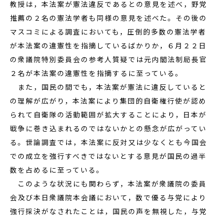
教授は，本法案が憲法違反であるとの意見を述べ，野党
推薦の２名の憲法学者も同様の意見を述べた。その後の
マスコミによる調査においても，圧倒的多数の憲法学者
が本法案の違憲性を指摘しているばかりか，６月２２日
の衆議院特別委員会の参考人質疑では元内閣法制局長官
２名が本法案の違憲性を指摘するに至っている。
また，国民の間でも，本法案が憲法に違反していると
の理解が広がり，本法案により集団的自衛権行使が認め
られて自衛隊の活動範囲が拡大することにより，日本が
戦争に巻き込まれるのではないかとの懸念が広がってい
る。世論調査では，本法案に反対又は少なくとも今国会
での成立を強行すべきではないとする意見が国民の過半
数を占めるに至っている。
このような状況にも関わらず，本法案が衆議院の委員
会及び本日衆議院本会議において，数で優る与党により
強行採決がなされたことは，国民の声を無視した，与党