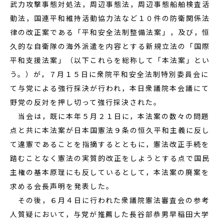
武力攻撃事態対処法，周辺事態法，周辺事態船舶検査活
動法，国連平和維持活動協力法など１０件の防衛関係法
律の改正案である「平和安全法制整備法案」，及び，恒
久的な自衛隊の海外派遣を内容とする新規立法の「国際
平和支援法案」（以下これらを総称して「本法案」とい
う。）が，７月１５日に衆院平和安全法制特別委員会に
て与党による強行採決が行われ，本日衆議院本会議にて
野党の反対を押し切って強行採決された。
当会は，既に本年５月２１日に，本法案の数々の問題
点と共に本法案が日本国憲法９条の恒久平和主義に反し
て違憲であることを指摘するとともに，憲法改正手続を
踏むことなく憲法の実質的改正をしようとする点で国民
主権の基本原理にも反しているとして，本法案の廃案を
求める会長声明を発表した。
その後，６月４日に行われた衆議院憲法審査会の参考
人質疑において，与党が推薦した長谷部恭男早稲田大学