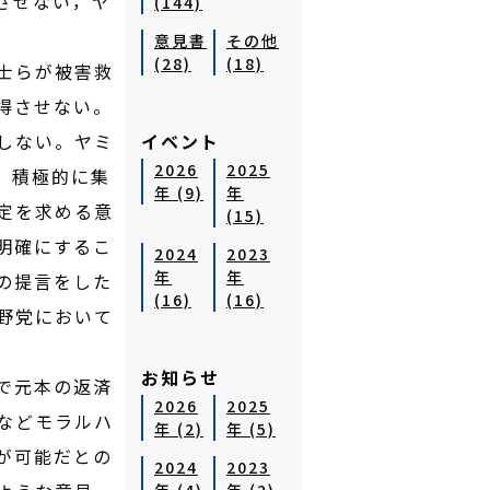
させない，ヤ
(144)
意見書
その他
(28)
(18)
士らが被害救
得させない。
しない。ヤミ
イベント
2026
2025
，積極的に集
年 (9)
年
定を求める意
(15)
明確にするこ
2024
2023
年
年
の提言をした
(16)
(16)
野党において
お知らせ
で元本の返済
2026
2025
などモラルハ
年 (2)
年 (5)
が可能だとの
2024
2023