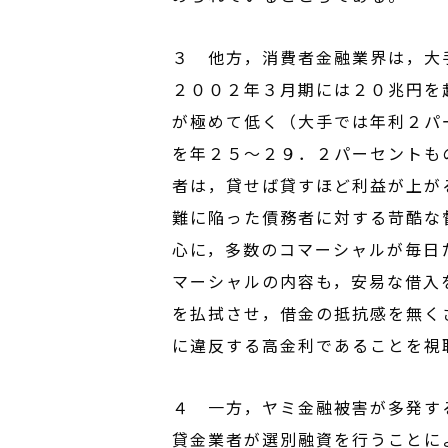
３ 他方，消費者金融業界は，大
２００２年３月期には２０兆円を
が極めて低く（大手では年利２パ
を年２５～２９．２パーセントも
者は，貸せば貸すほど利益が上が
難に陥った債務者に対する苛酷な
心に，多数のコマーシャルが毎日
マーシャルの内容も，安易な借入
を払拭させ，借金の抵抗感を無く
に違反する高金利であることを視
４ 一方，ヤミ金融被害が多発す
貸金業者が選別融資を行うことに