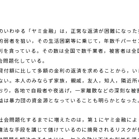
のいわゆる「ヤミ金融」は，正常な返済が困難になった
的弱者を狙い，その生活困窮等に乗じて，年数千パーセ
利を貪っている。その数は全国で数千業者，被害者は全
会問題化している。
付額に比して多額の金利の返済を求めることから，い
ない。本人のみならず家族，親戚，友人，知人，隣近所
おり，各地で自殺者や夜逃げ，一家離散などの深刻な被
益は暴力団の資金源となっていることも明らかとなった
社会問題化するまでに増えたのは，第１にヤミ金融によ
違法な手段を講じて儲けているのに摘発されるリスクが