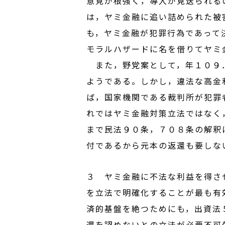
意見が根強く，導入が見送られる
は，ヤミ金融に追い詰められた被
も，ヤミ金融が犯罪行為であって
モラルハザードに名を借りてヤミ
また，野党案として，年１０９．
ようである。しかし，違法な高金
ば，国家機関である裁判所が犯罪
れではヤミ金融対策立法ではなく
まで民法９０条，７０８条の解釈
付であるから元本の返還も要しな
３ ヤミ金融に不法な利益を得さ
を立法で明確化することが最も有
済的基盤を絶つためにも，出資法
還を認めないとの立法が必要不可