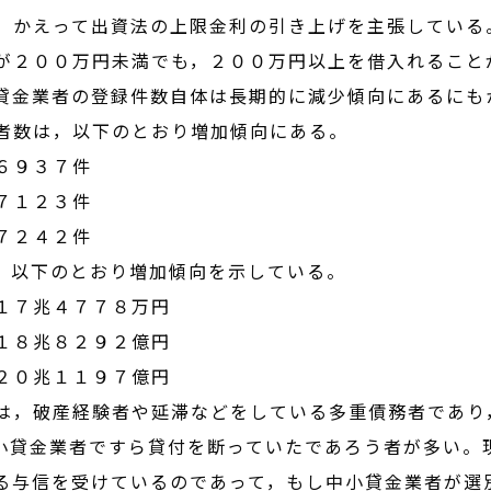
，かえって出資法の上限金利の引き上げを主張している
２００万円未満でも，２００万円以上を借入れること
貸金業者の登録件数自体は長期的に減少傾向にあるにも
者数は，以下のとおり増加傾向にある。
９３７件
１２３件
２４２件
以下のとおり増加傾向を示している。
兆４７７８万円
兆８２９２億円
兆１１９７億円
，破産経験者や延滞などをしている多重債務者であり
小貸金業者ですら貸付を断っていたであろう者が多い。
る与信を受けているのであって，もし中小貸金業者が選