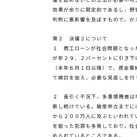
効果が余りに限定的であるし，野
判例に悪影響を及ぼすもので，か
第２ 決議２について
１ 商工ローンが社会問題となっ
が年２９．２パーセントに引き下
（本年６月１日以降）で，資金需
て検討を加え，必要な見直しを行
２ 長引く不況下，多重債務者は
新し続けている。破産申立までに
から２００万人に及ぶといわれて
を狙った犯罪も多発しており，社
められているところである。