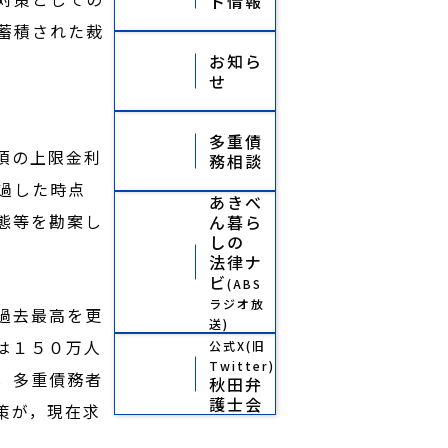
ト情報
蓄積された裁
お知ら
せ
多重債
項の上限金利
務相談
過した時点
あきべ
態等を勘案し
ん暮ら
しの
法律ナ
ビ
(ABS
ラジオ放
過去最高を更
送)
は１５０万人
公式X(旧
Twitter)
，多重債務者
秋田弁
護士会
策が，現在求