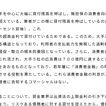
手を中心に大幅に貸付残高を伸ばし，無担保の消費者向
超えている。業者がこの様に貸付残高を伸ばしているの
ーセント前後），これ
の超高金利で貸付けているためである。このため，大手
る構造となっており，利用者の支払能力を無視した過剰
督促・取立の根本的要因となっている。さらに，消費者
たれ流され，大手５社の広告費は７００億円に達すると
をあおるものとなっており，若年層に「消費者金融」の
させる役割を果たしている。これら消費者金融の利息が
聴者に告知するコマーシャルはない。
ることについて，貸金業界は出資法の上限金利の引き下
より，リスクある債務者に対する貸付を控えたから，債