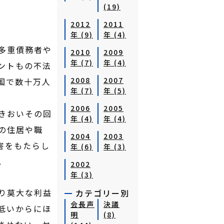
(19)
2012
2011
年 (9)
年 (4)
多重債務者や
2010
2009
年 (7)
年 (4)
ントもの不法
2008
2007
国で数十万人
年 (7)
年 (5)
2006
2005
きおいその回
年 (4)
年 (4)
の住居や職
2004
2003
害をもたらし
年 (6)
年 (3)
。
2002
年 (3)
り莫大な利益
カテゴリー別
会長声
決議
低いからにほ
明
(8)