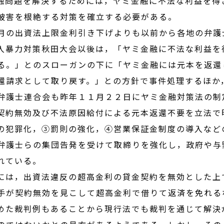
融問題を解決するためには，ヤミ金融に不法な利益を得
被害を根絶する対策を確立する必要がある。
の出資法上限金利引き下げよりも以前から各地の弁護
入暴力対策秋田大会以後は，「ヤミ金融に不法な利益を
る。」とのスローガンの下に「ヤミ金融には元本を返還
還請求として取り戻す。」との方針で事件処理するほか
弁護士連合会も昨年１１月２２日にヤミ金融対策法の制
契約無効及び不法原因給付による元本返還不要を立法で
の犯罪化，③罰則の強化，④営業保証金制度の導入など
弁護士らの集団告発を受けて取締りを強化し，政府や与
れている。
は，出資法違反の超高金利の貸金契約を無効とした上
手が契約無効を見こして超高金利で借りて返済を免れる
めた裁判例もあることから現行法でも裁判を通じて解決