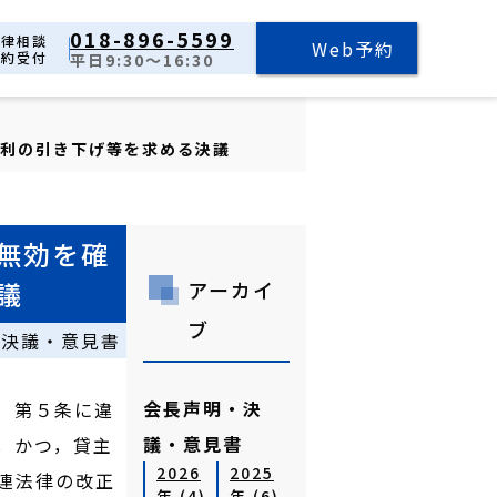
018-896-5599
法律相談
Web予約
予約受付
平日9:30～16:30
利の引き下げ等を求める決議
無効を確
議
アーカイ
ブ
・決議・意見書
会長声明・決
）第５条に違
議・意見書
，かつ，貸主
2026
2025
連法律の改正
年 (4)
年 (6)