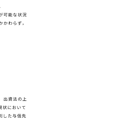
。
が可能な状況
かかわらず，
，出資法の上
現状において
別した与信先