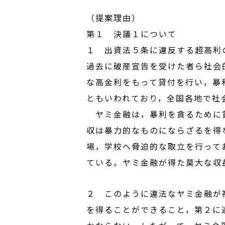
（提案理由）
第１ 決議１について
１ 出資法５条に違反する超高利
過去に破産宣告を受けた者ら社会
な高金利をもって貸付を行い，暴
ともいわれており，全国各地で社
ヤミ金融は，暴利を貪るために貸
収は暴力的なものにならざるを得
場，学校へ脅迫的な取立を行って
ている。ヤミ金融が得た莫大な収
２ このように違法なヤミ金融が
を得ることができること，第２に