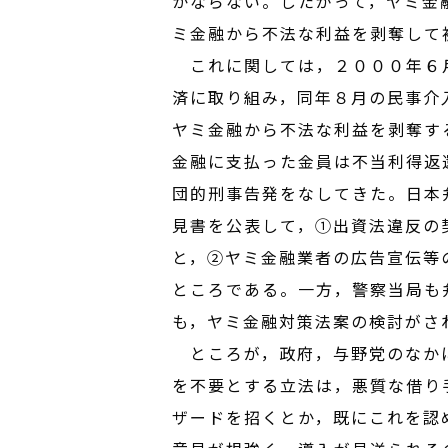
かならない。したがって，ヤミ金
ミ金融から不法な利益を剥奪して
これに関しては，２０００年６月
済に取り組み，同年８月の民事介
ヤミ金融から不法な利益を剥奪す
金融に支払った金員は不当利得返
団的刑事告発をなしてきた。日本
見書を公表して，①出資法違反の
と，②ヤミ金融業者の広告宣伝等
ところである。一方，警察当局も
も，ヤミ金融対策法案の検討がさ
ところが，政府，与野党のなかに
を不要とする立法は，悪質な借り
ザードを招くとか，既にこれを認