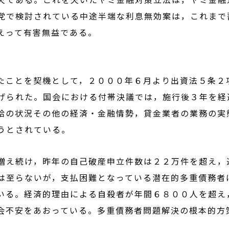
党で検討されている中途半端な利息無効案は，これまで
えって有害無益である。
たことを契機として，２０００年６月より出資法５条２
げられた。国会における付帯決議では，施行後３年を経
給の状況その他の経済・金融情勢，貸金業者の業務の実
うとされている。
増え続け，昨年の自己破産申立件数は２２万件を超え，
は至らないが，支払困難となっている潜在的多重債務者
いる。経済的理由による自殺者が年間６８００人を超え
会不安をあおっている。多重債務者問題解決の根本的方