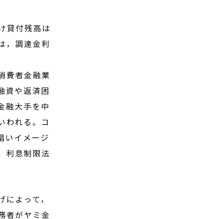
け貸付残高は
は，調達金利
消費者金融業
融資や返済困
金融大手を中
いわれる。コ
暗いイメージ
，利息制限法
げによって，
務者がヤミ金