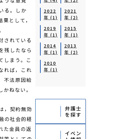
ような意見
年 (4)
年 (2)
いる。しか
2022
2021
年 (1)
年 (2)
結果として，
2019
2015
。
年 (1)
年 (1)
討されている
2014
2013
を残したなら
年 (1)
年 (2)
てしまう。こ
2010
なれば，これ
年 (1)
，不法原因給
しかねない。
弁護士
は，契約無効
を探す
融の社会的経
れた金員の返
イベン
対策としての