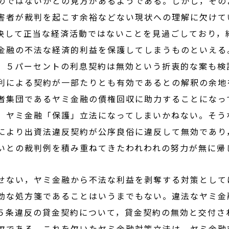
のではないかとの見方があるようである。しかし，その
害者が裁判を起こす余裕などない現状への理解に欠けて
決して正当な経済活動ではないことを見過ごしており，
金融の不法な経済的利益を保護してしまうものといえる
５パーセントの利息契約は無効という折衷的な案も検
利による契約が一部たりとも有効であるとの解釈の余地
者集団であるヤミ金融の債権回収に助力することになっ
，ヤミ金融「保護」立法になってしまいかねない。そう
により出資法違反契約が公序良俗に違反して無効であり
いとの裁判例を積み重ねてきたわれわれの努力が無に帰
せない，ヤミ金融から不法な利益を剥奪する対策として
効な処方箋であることはいうまでもない。違法なヤミ金
５条違反の貸金契約について，貸金契約の無効と交付さ
欠である。これを欠いたヤミ金融対策立法は，ヤミ金融