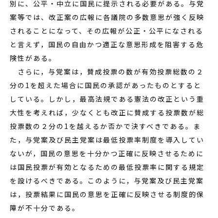
別に、公平・中立に国民に提示される必要がある。与党
案等では、改正案の広報に各議院の多数意思が強く反映
されることになって、その広報が公正・公平になされる
と言えず，国民の自由かつ適正な意思形成を阻害する危
険性がある。
さらに，与党案は，賛成投票の数が有効投票総数の２
分の1を超えた場合に国民の承認があったものとすると
している。しかし，最高法規である憲法の改正という重
大性を考えれば，少なくとも改正に賛成する投票数が総
投票数の２分の1を越えるか否かで決すべきである。ま
た，与党案及び民主党案は最低投票率制度を導入してい
ないが，国民の意思を十分かつ正確に反映させるために
は国民投票が有効となるための最低投票率に関する規定
を設けるべきである。このように，与党案及び民主党案
は，投票結果に国民の意思を正確に反映させる制度的保
障が不十分である。