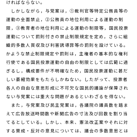
ければならない。
しかしながら，与党案は，①裁判官等特定公務員等の
運動の全面禁止，②公務員の地位利用による運動の制
限，③教育者の地位利用による運動の制限等，国民投票
運動について罰則付きの禁止制限規定を定め，さらに組
織的多数人買収及び利害誘導罪等の罰則を設けている。
かような禁止制限規定や罰則は，主権者の基本的な権利
行使である国民投票運動の自由の制限としては広範に過
ぎるし，構成要件が不明確なため，国民投票運動に甚だ
しい萎縮効果をもたらしかねない。したがって、投票者
各人の自由な意思形成に不可欠な国民的議論が保障され
ない与党案には重大な問題があるといわざるを得ない。
また，与党案及び民主党案は，各議院の議員数を踏ま
えて広告放送時間数や新聞広告の寸法及び回数を割り当
てるとしている。しかし、本来、憲法改正案やそれに対
する賛成・反対の意見については、議会の多数意思とは