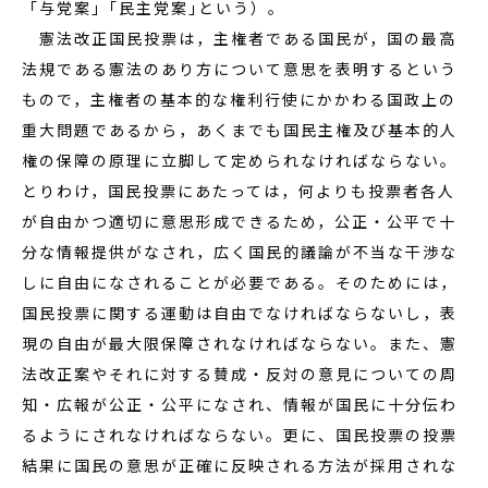
「与党案」｢民主党案｣という）。
憲法改正国民投票は，主権者である国民が，国の最高
法規である憲法のあり方について意思を表明するという
もので，主権者の基本的な権利行使にかかわる国政上の
重大問題であるから，あくまでも国民主権及び基本的人
権の保障の原理に立脚して定められなければならない。
とりわけ，国民投票にあたっては，何よりも投票者各人
が自由かつ適切に意思形成できるため，公正・公平で十
分な情報提供がなされ，広く国民的議論が不当な干渉な
しに自由になされることが必要である。そのためには，
国民投票に関する運動は自由でなければならないし，表
現の自由が最大限保障されなければならない。また、憲
法改正案やそれに対する賛成・反対の意見についての周
知・広報が公正・公平になされ、情報が国民に十分伝わ
るようにされなければならない。更に、国民投票の投票
結果に国民の意思が正確に反映される方法が採用されな