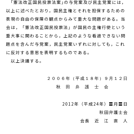
｢憲法改正国民投票法案｣の与党案及び民主党案には，
以上に述べたとおり，国民主権とそれを担保するための
表現の自由の保障の観点からみて重大な問題がある。当
会は，「憲法改正国民投票法」が国民の主権行使という
重大事に関わることから，上記のような看過できない問
題点を含んだ与党案，民主党案いずれに対しても，これ
に反対する意思を表明するものである。
以上決議する。
２００６年（平成１８年）９月１２日
秋 田 弁 護 士 会
2012年（平成24年）〓月〓日
秋田弁護士会
会長 近 江 直 人