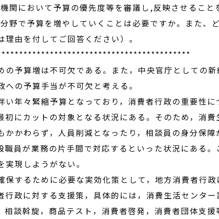
問機関において予算の優先度等を審議し,反映させること
た分野で予算を増やしていくことは必要ですか。また、
は理由を付してご回答ください）。
********************************************
の予算増は不可欠である。また，中央官庁としての新
政への予算手当が不可欠と考える。
い年々緊縮予算となっており，消費者行政の重要性に
最初にカットの対象となる状況にある。そのため，消費
もかかわらず，人員削減となったり，相談員の身分保障
般職員が業務の片手間で対応するといった状況にある。
を実現しようがない。
保するために必要な実効化策として，地方消費者行政
者行政に対する支援策，具体的には，消費生活センター
，相談斡旋，商品テスト，消費者啓発，消費者団体支援