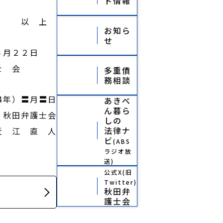
ト情報
以 上
お知ら
せ
) ５月２２日
士 会
多重債
務相談
24年）〓月〓日
あきべ
ん暮ら
秋田弁護士会
しの
法律ナ
江 直 人
ビ
(ABS
ラジオ放
送)
公式X(旧
Twitter)
秋田弁
護士会