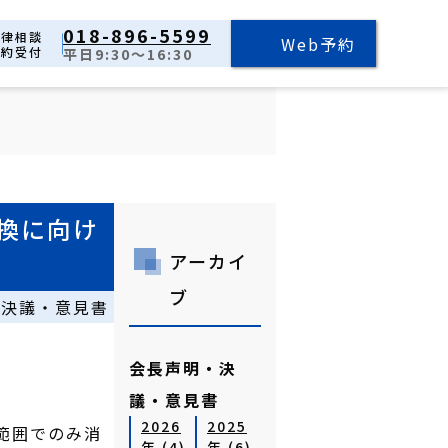
018-896-5599
法律相談
Web予約
予約受付
平日9:30～16:30
換に向け
アーカイ
ブ
・決議・意見書
会長声明・決
議・意見書
2026
2025
範囲でのみ消
年 (4)
年 (6)