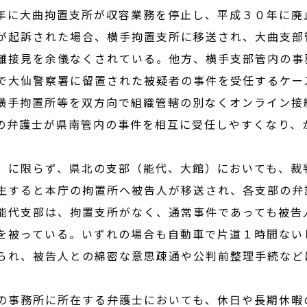
に大曲拘置支所が収容業務を停止し、平成３０年に廃
が起訴された場合、横手拘置支所に移送され、大曲支部
離接見を余儀なくされている。他方、横手支部管内の事
で大仙警察署に留置された被疑者の事件を受任するケー
横手拘置所等を双方向で組織管轄の別なくオンライン接
の弁護士が県南管内の事件を相互に受任しやすくなり、
。
に限らず、県北の支部（能代、大館）においても、裁
生すると本庁の拘置所へ被告人が移送され、各支部の弁
能代支部は、拘置支所がなく、通常事件であっても被告
を被っている。いずれの場合も自動車で片道１時間ない
られ、被告人との綿密な意思疎通や公判前整理手続など
事務所に所在する弁護士においても、休日や長期休暇