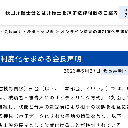
秋田弁護士会とは
弁護士を探す
法律相談のご案内
>
>
会長声明・決議・意見書
オンライン接見の法制度化を求
法制度化を求める会長声明
2023年6月27日
会長声明
信技術関係）部会（以下、「本部会」という。）では、刑
は、被疑者・被告人との「ビデオリンク方式」（対面し
接続し、映像と音声の送受信により相手の状態を相互に
る接見（電子データ化された書類の授受を含む。以下「
条１項の接見として位置付けることが検討されている。