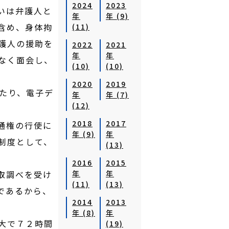
2024
2023
いは弁護人と
年
年 (9)
含め、身体拘
(11)
護人の援助を
2022
2021
年
年
なく面会し、
(10)
(10)
2020
2019
たり、電子デ
年
年 (7)
(12)
2018
2017
通権の行使に
年 (9)
年
制度として、
(13)
2016
2015
取調べを受け
年
年
(11)
(13)
であるから、
2014
2013
年 (8)
年
大で７２時間
(19)