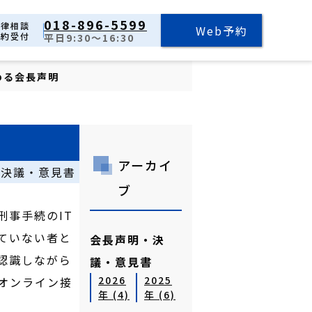
018-896-5599
法律相談
Web予約
予約受付
平日9:30～16:30
める会長声明
アーカイ
・決議・意見書
ブ
事手続のIT
ていない者と
会長声明・決
認識しながら
議・意見書
2026
2025
オンライン接
年 (4)
年 (6)