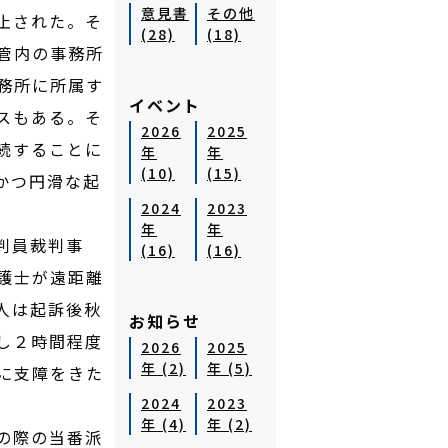
意見書
その他
止された。そ
(28)
(18)
管内の事務所
務所に所属す
イベント
スもある。そ
2026
2025
続することに
年
年
(10)
(15)
かつ円滑な起
2024
2023
年
年
判員裁判事
(16)
(16)
護士が遠距離
人は起訴後秋
お知らせ
し２時間程度
2026
2025
年 (2)
年 (5)
に支障をきた
2024
2023
年 (4)
年 (2)
の際の当番派