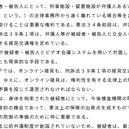
者・被告人にとって、刑事施設・留置施設が弁護人ある
」という。）の法律事務所から遠く離れている場合等を
受けることは重要な権利である。憲法３４条前段は、弁
訴法３９条１項は、弁護人等が被疑者・被告人と立会人
する接見交通権を定めている。
が被疑者・被告人とビデオ会議システムを用いて対面し
とも現実的な手段である。
では、オンライン接見も、刑訴法３９条１項の接見交
。ゆえに、オンライン接見は、権利性を有する法律上の
予算を投じて運営されなければならない。
は、身体を拘束された被疑者にとって、今後捜査機関の
最初の機会であって、憲法上の保障の出発点を成すもの
の防御の準備のために特に重要である。
公的弁護制度が創設されていないため、被疑者は、最