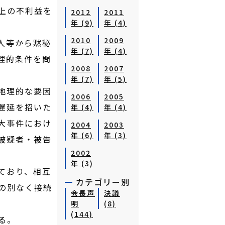
上の不利益を
2012
2011
年 (9)
年 (4)
2010
2009
人等から黙秘
年 (7)
年 (4)
理的条件を問
2008
2007
年 (7)
年 (5)
地理的な要因
2006
2005
遅延を招いた
年 (4)
年 (4)
大事件におけ
2004
2003
年 (6)
年 (3)
被疑者・被告
2002
年 (3)
ており、相互
カテゴリー別
の別なく接続
会長声
決議
明
(8)
(144)
る。