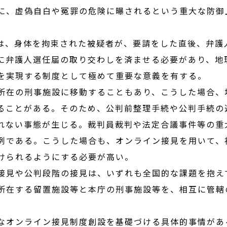
に、虚偽自白や冤罪の危険に曝されるという重大な防御
、身体を拘束された被疑者が、要請をした直後、弁護
に弁護人選任届の取り交わしを済ませる必要があり、地
を実現する制度として極めて重要な意義を有する。
在の刑事施設に移動することもあり、こうした場合、
ることがある。そのため、公判前整理手続や公判手続の
れない事態が生じる。裁判員裁判や法定合議事件等の重
例である。こうした場合も、オンライン接見を用いて、
けられるようにする必要が高い。
見や公判段階の接見は、いずれも全国的な課題を抱え
所在する留置施設等と本庁の刑事施設等を、相互に管轄
なオンライン接見制度創設を基礎づける具体的事情があ