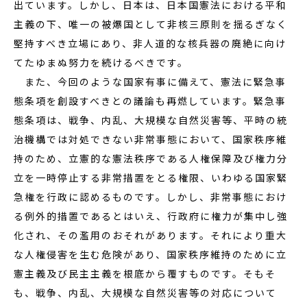
出ています。しかし、日本は、日本国憲法における平和
主義の下、唯一の被爆国として非核三原則を揺るぎなく
堅持すべき立場にあり、非人道的な核兵器の廃絶に向け
てたゆまぬ努力を続けるべきです。
また、今回のような国家有事に備えて、憲法に緊急事
態条項を創設すべきとの議論も再燃しています。緊急事
態条項は、戦争、内乱、大規模な自然災害等、平時の統
治機構では対処できない非常事態において、国家秩序維
持のため、立憲的な憲法秩序である人権保障及び権力分
立を一時停止する非常措置をとる権限、いわゆる国家緊
急権を行政に認めるものです。しかし、非常事態におけ
る例外的措置であるとはいえ、行政府に権力が集中し強
化され、その濫用のおそれがあります。それにより重大
な人権侵害を生む危険があり、国家秩序維持のために立
憲主義及び民主主義を根底から覆すものです。そもそ
も、戦争、内乱、大規模な自然災害等の対応について