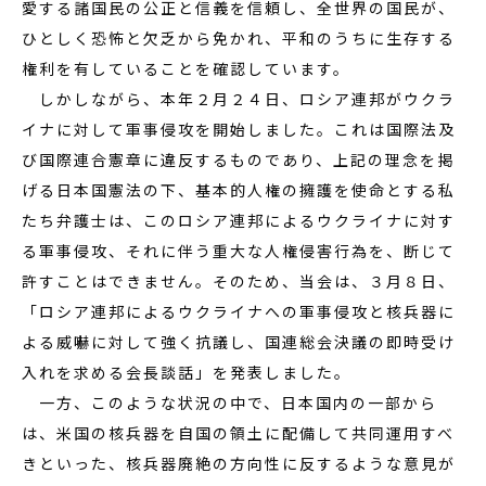
愛する諸国民の公正と信義を信頼し、全世界の国民が、
ひとしく恐怖と欠乏から免かれ、平和のうちに生存する
権利を有していることを確認しています。
しかしながら、本年２月２４日、ロシア連邦がウクラ
イナに対して軍事侵攻を開始しました。これは国際法及
び国際連合憲章に違反するものであり、上記の理念を掲
げる日本国憲法の下、基本的人権の擁護を使命とする私
たち弁護士は、このロシア連邦によるウクライナに対す
る軍事侵攻、それに伴う重大な人権侵害行為を、断じて
許すことはできません。そのため、当会は、３月８日、
「ロシア連邦によるウクライナへの軍事侵攻と核兵器に
よる威嚇に対して強く抗議し、国連総会決議の即時受け
入れを求める会長談話」を発表しました。
一方、このような状況の中で、日本国内の一部から
は、米国の核兵器を自国の領土に配備して共同運用すべ
きといった、核兵器廃絶の方向性に反するような意見が