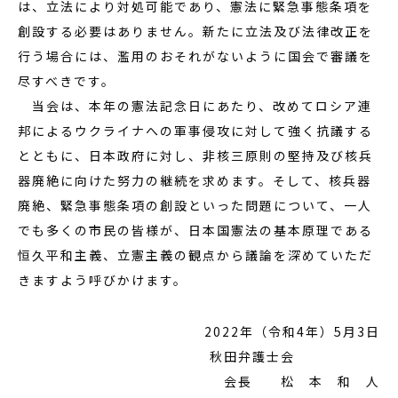
は、立法により対処可能であり、憲法に緊急事態条項を
創設する必要はありません。新たに立法及び法律改正を
行う場合には、濫用のおそれがないように国会で審議を
尽すべきです。
当会は、本年の憲法記念日にあたり、改めてロシア連
邦によるウクライナへの軍事侵攻に対して強く抗議する
とともに、日本政府に対し、非核三原則の堅持及び核兵
器廃絶に向けた努力の継続を求めます。そして、核兵器
廃絶、緊急事態条項の創設といった問題について、一人
でも多くの市民の皆様が、日本国憲法の基本原理である
恒久平和主義、立憲主義の観点から議論を深めていただ
きますよう呼びかけます。
2022年（令和4年）5月3日
秋田弁護士会
会長 松 本 和 人