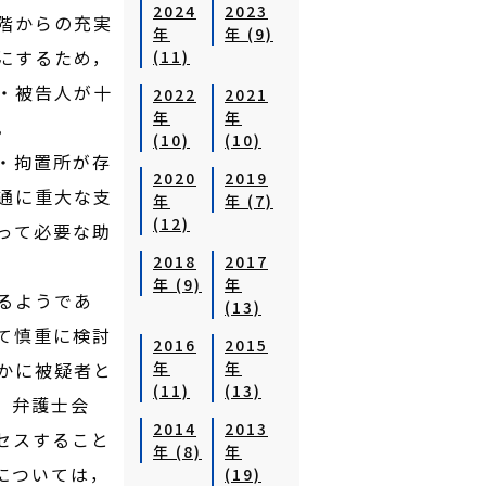
2024
2023
階からの充実
年
年 (9)
にするため，
(11)
・被告人が十
2022
2021
年
年
。
(10)
(10)
・拘置所が存
2020
2019
通に重大な支
年
年 (7)
(12)
って必要な助
2018
2017
年 (9)
年
るようであ
(13)
て慎重に検討
2016
2015
かに被疑者と
年
年
(11)
(13)
，弁護士会
2014
2013
セスすること
年 (8)
年
については，
(19)