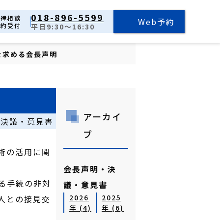
018-896-5599
法律相談
Web予約
予約受付
平日9:30～16:30
を求める会長声明
アーカイ
・決議・意見書
ブ
術の活用に関
会長声明・決
る手続の非対
議・意見書
2026
2025
人との接見交
年 (4)
年 (6)