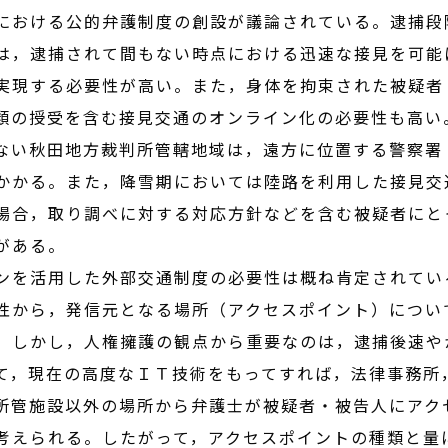
における公的弁護制度の創設が議論されている。逮捕段
は，逮捕されて間もない時点における迅速な接見を可能
実現する必要性が高い。また，身体を拘束された被疑者
類の授受を含む接見交通のオンライン化の必要性も高い
ない秋田地方裁判所管轄地域は，遠方に位置する警察署
かかる。また，降雪期においては陸路を利用した接見交
場合，取り調べに対する対応方針などを含む被疑者にと
がある。
ンを活用した外部交通制度の必要性は概ね肯定されてい
性から，発信元となる場所（アクセスポイント）につい
。しかし，人権擁護の観点から重要なのは，逮捕後速や
て，現在の高度なＩＴ技術をもってすれば，法律事務所
所管施設以外の場所から弁護士が被疑者・被告人にアク
考えられる。したがって，アクセスポイントの種類と量