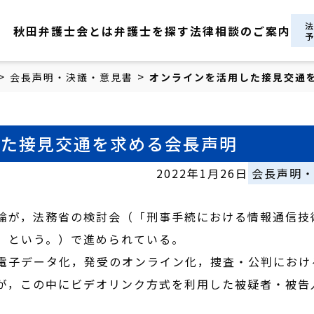
秋田弁護士会とは
弁護士を探す
法律相談のご案内
>
>
会長声明・決議・意見書
オンラインを活用した接見交通
した接見交通を求める会長声明
2022年1月26日
会長声明
論が，法務省の検討会（「刑事手続における情報通信技
」という。）で進められている。
電子データ化，発受のオンライン化，捜査・公判におけ
が，この中にビデオリンク方式を利用した被疑者・被告