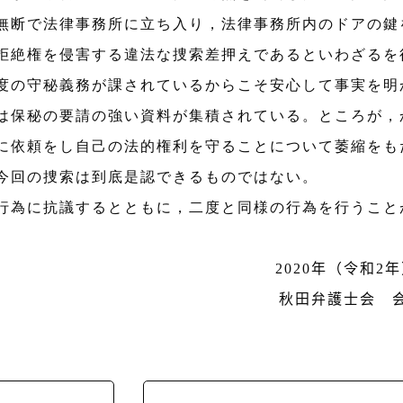
無断で法律事務所に立ち入り，法律事務所内のドアの鍵
拒絶権を侵害する違法な捜索差押えであるといわざるを
の守秘義務が課されているからこそ安心して事実を明
は保秘の要請の強い資料が集積されている。ところが，
に依頼をし自己の法的権利を守ることについて萎縮をも
今回の捜索は到底是認できるものではない。
為に抗議するとともに，二度と同様の行為を行うこと
2020
年（令和
2
年
秋田弁護士会 