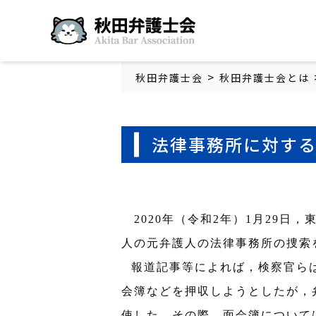
秋田弁護士会
>
秋田弁護士会
秋田弁護士会とは
法律事務所に対す
2020
年（令和
2
年）
1
月
29
日，
人の元弁護人の法律事務所の捜
報道記事等によれば，検察官ら
会簿などを押収しようとしたが，
使した。その際，面会簿について