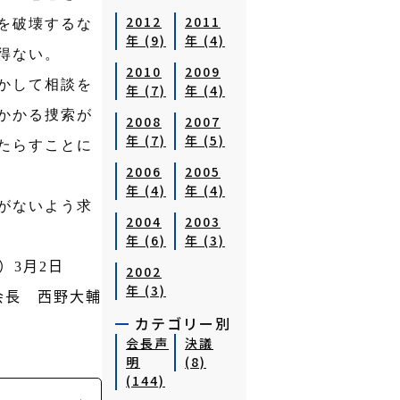
2012
2011
を破壊するな
年 (9)
年 (4)
得ない。
2010
2009
かして相談を
年 (7)
年 (4)
かかる捜索が
2008
2007
年 (7)
年 (5)
たらすことに
2006
2005
年 (4)
年 (4)
がないよう求
2004
2003
年 (6)
年 (3)
）
3
月
2
日
2002
年 (3)
会長 西野大輔
カテゴリー別
会長声
決議
明
(8)
(144)