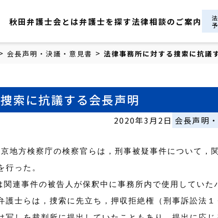
秋田弁護士会とは
弁護士を探す
法律相談のご案内
>
>
会長声明・決議・意見書
法律事務所に対する捜索に抗議
る捜索に抗議する会長声明
2020年3月2日
会長声明
東京地方検察庁の検察官らは，刑事被疑事件について，
索を行った。
は関連事件の被告人が保釈中に事務所内で使用していた
弁護士らは，捜索に先立ち，押収拒絶権（刑事訴訟法１
は写しを裁判所に提出していたこともあり，提出に応じ