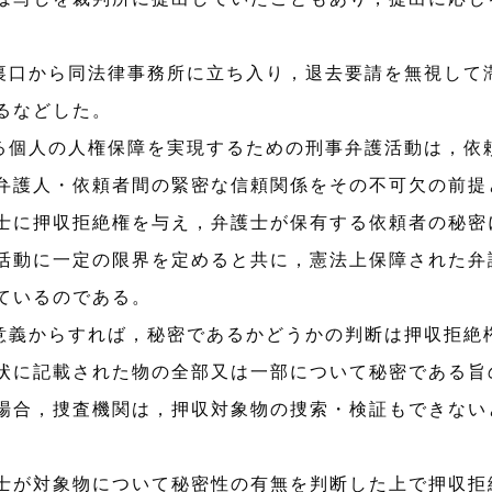
裏口から同法律事務所に立ち入り，退去要請を無視して
るなどした。
る個人の人権保障を実現するための刑事弁護活動は，依
弁護人・依頼者間の緊密な信頼関係をその不可欠の前提
士に押収拒絶権を与え，弁護士が保有する依頼者の秘密
活動に一定の限界を定めると共に，憲法上保障された弁
ているのである。
意義からすれば，秘密であるかどうかの判断は押収拒絶
状に記載された物の全部又は一部について秘密である旨
場合，捜査機関は，押収対象物の捜索・検証もできない
が対象物について秘密性の有無を判断した上で押収拒