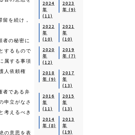
2024
2023
年
年 (9)
(11)
滞留を続け，
2022
2021
年
年
(10)
(10)
頼者の秘密に
2020
2019
とするもので
年
年 (7)
に属する事項
(12)
護人依頼権
2018
2017
年 (9)
年
(13)
権者である弁
2016
2015
年
年
の申立がなさ
(11)
(13)
と考えるべき
2014
2013
年 (8)
年
(19)
絶の意思を表