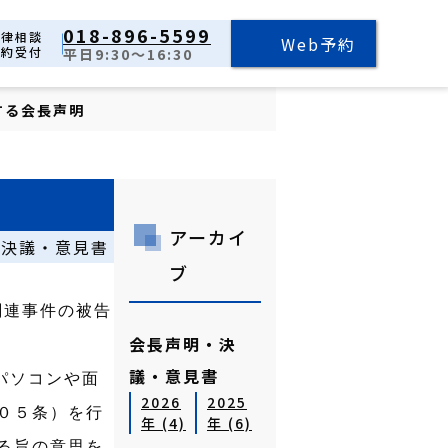
018-896-5599
法律相談
Web予約
予約受付
平日9:30～16:30
する会長声明
アーカイ
・決議・意見書
ブ
関連事件の被告
会長声明・決
議・意見書
パソコンや面
2026
2025
０５条）を行
年 (4)
年 (6)
る旨の意思を