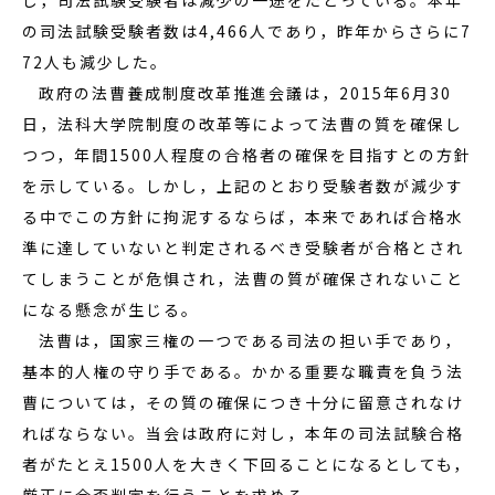
し，司法試験受験者は減少の一途をたどっている。本年
の司法試験受験者数は
4,466
人であり，昨年からさらに
7
72
人も減少した。
政府の法曹養成制度改革推進会議は，
2015
年
6
月
30
日，法科大学院制度の改革等によって法曹の質を確保し
つつ，年間
1500
人程度の合格者の確保を目指すとの方針
を示している。しかし，上記のとおり受験者数が減少す
る中でこの方針に拘泥するならば，本来であれば合格水
準に達していないと判定されるべき受験者が合格とされ
てしまうことが危惧され，法曹の質が確保されないこと
になる懸念が生じる。
法曹は，国家三権の一つである司法の担い手であり，
基本的人権の守り手である。かかる重要な職責を負う法
曹については，その質の確保につき十分に留意されなけ
ればならない。当会は政府に対し，本年の司法試験合格
者がたとえ
1500
人を大きく下回ることになるとしても，